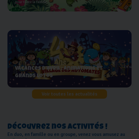
pour toute la famille.
En savoi
Vacances d’avril : animations et
grands lotos
Voir toutes les actualités
Découvrez nos activités !
En duo, en famille ou en groupe, venez vous amusez au