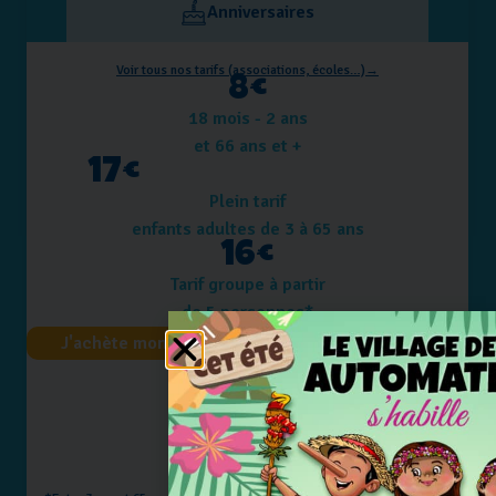
Anniversaires
Voir tous nos tarifs (associations, écoles…)→
8€
18 mois - 2 ans
et 66 ans et +
17€
Plein tarif
enfants adultes de 3 à 65 ans
16€
Tarif groupe à partir
de 5 personnes*
J'achète mon billet