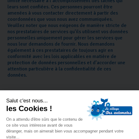
limite nécessaire à l’accomplissement des tâches qui
leurs sont confiées. Ces personnes pourront être
amenées à vous contacter directement à partir des
coordonnées que vous nous avez communiquées.
Veuillez noter que nous exigeons de manière stricte de
nos prestataires de services qu’ils utilisent vos données
personnelles uniquement pour gérer les services que
nous leur demandons de fournir. Nous demandons
également à ces prestataires de toujours agir en
conformité avec les lois applicables en matière de
protection de données personnelles et d’accorder une
attention particulière à la confidentialité de ces
données.
OÙ STOCKONS-NOUS VOS DONNÉES PERSONNELLES ?
Vos données personnelles sont stockées soit dans nos
bases de données soit dans celles de nos prestataires de
services.
Dans certains cas, et principalement pour des raisons
techniques, ces bases de données peuvent être stockées
sur des serveurs situés en dehors du pays (y compris en