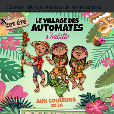
À QUOI LA PRÉSENTE POLITIQUE DE PROTECTION DES
DONNÉES PERSONNELLES S’APPLIQUE-T-ELLE ?
La présente politique de protection des données
personnelles s’applique à ce site internet, ainsi qu’à
toute autre initiative en ligne appartenant à la société
Village des automates et procédant à la collecte de
données personnelles (les « Supports »). Par conséquent,
la présente Politique ne s’applique pas aux sites internet
de tiers, y compris à ceux éventuellement mentionnés
sur nos Supports par l’intermédiaire d’un lien internet.
Veuillez noter que si la législation de votre pays l’exige,
la présente politique de protection des données
personnelles peut être complétée par des dispositions
locales que nous vous invitons vivement à consulter sur
nos Supports.
QUELLES DONNÉES COLLECTONS-NOUS AUPRÈS DE
VOUS ?