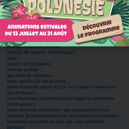
Avec votre consentement préalable, lorsque vous utilisez
nos Supports nous sommes susceptibles de collecter et
de traiter tout ou partie des données suivantes :
les données que vous fournissez (i) en remplissant des
formulaires, (ii) en chargeant en ligne des contenus , (iii)
en souscrivant à des services en ligne (ex : applications
et pages réseaux sociaux) ou (iv) en nous adressant des
correspondances :
prénom et nom de famille ;
adresse de courrier électronique ;
sexe ;
numéro de téléphone ;
adresse postale ;
âge/date de naissance ;
votre opinion sur nos produits ;
informations de paiement (sur les Supports commerce
électronique) ;
votre historique d’achats (sur les Supports commerce
électronique) ;
toute demande particulière que vous pourriez nous
adresser (principalement pour des besoins d’archivage) ;
les photos ou vidéos de vous que vous souhaitez
partager.