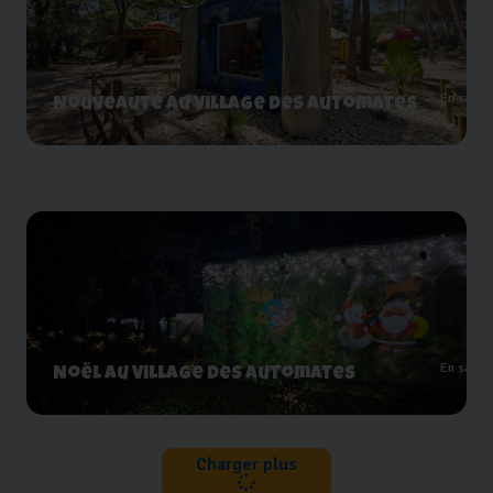
En savoi
Nouveauté au Village des automates
En savoi
Noël au Village des automates
Charger plus