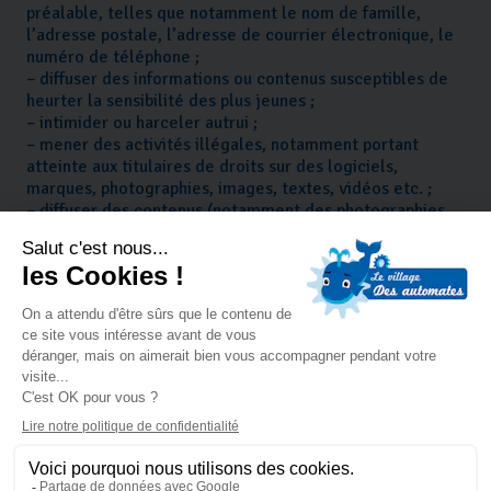
préalable, telles que notamment le nom de famille,
l’adresse postale, l’adresse de courrier électronique, le
numéro de téléphone ;
– diffuser des informations ou contenus susceptibles de
heurter la sensibilité des plus jeunes ;
– intimider ou harceler autrui ;
– mener des activités illégales, notamment portant
atteinte aux titulaires de droits sur des logiciels,
marques, photographies, images, textes, vidéos etc. ;
– diffuser des contenus (notamment des photographies
et des vidéos) représentant des mineurs.
Si vous découvrez un Contenu Utilisateur faisant
l’apologie des crimes contre l’humanité, incitant à la
haine raciale et/ou à la violence ou concernant la
pornographie enfantine, vous devez Nous en informer
immédiatement à l’adresse de courrier électronique
suivante :
contact@villagedesautomates.com
, soit en
adressant un courrier circonstancié à l’adresse suivante :
CHE DE LA DILIGENCE 13760 SAINT-CANNAT, en
indiquant dans votre courriel/courrier la date à laquelle
vous avez constaté ce contenu, votre identité, l’adresse
URL du contenu litigieux, sa description et l’identifiant de