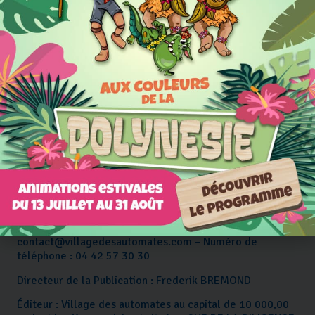
Nous vous invitons à lire attentivement les présentes
conditions d’utilisation qui régissent la navigation sur ce
site (ci-après les « Conditions d’Utilisation »). En utilisant
le site, vous acceptez sans réserve les présentes
Conditions d’Utilisation.
Pour toute demande relative à votre utilisation du Site,
vous pouvez nous contacter à l’adresse suivante :
contact@villagedesautomates.com
MENTIONS LÉGALES
URL du Site: www.villagedesautomates.com/
Contact : Courrier électronique :
contact@villagedesautomates.com
– Numéro de
téléphone : 04 42 57 30 30
Directeur de la Publication : Frederik BREMOND
Éditeur : Village des automates au capital de 10 000,00