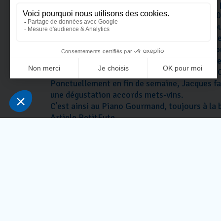
Ambiance rétro-hétéroclite à l’intérieur, une
plaques publicitaires émaillées des années 50
pleine et que les tables côté terrasse sont to
Il est comme ça Jacques, tout à la fois artis
village. Il est partout, devant le four à pizza 
Sur la carte, des plats traditionnels comme l
lyonnaise, moules frites, tripes à la mode d
Ponctuellement en fin de semaine, Jacques fai
une dégustation accords mets-vins.
C’est ainsi au Piano Gourmand, toujours à la 
Article PetitFute