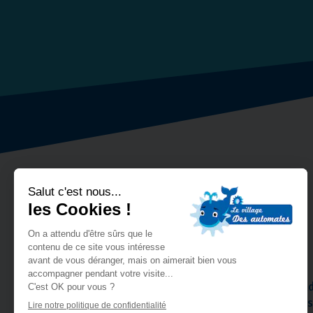
Le Piano Gourmand
Vous ne pourrez pas rater Le Piano Gourmand à
prolonge donnent envie de s’y arrêter, et vous