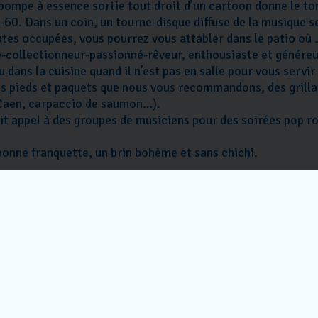
 pompe à essence sortie tout droit d’un cartoon donne le ton
-60. Dans un coin, un tourne-disque diffuse de la musique s
utes occupées, vous pourrez vous attabler dans le patio où J
te-collectionneur-passionné-rêveur, enthousiaste et généreux
ou dans la cuisine quand il n’est pas en salle pour vous servir 
es pieds et paquets que nous vous recommandons, des grillade
e Caen, carpaccio de saumon…).
t appel à des groupes de musiciens pour des soirées pop rock
bonne franquette, un brin bohème et sans chichi.