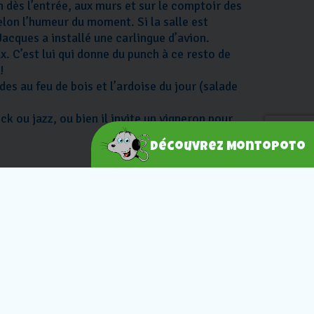
 dès l’entrée, aux murs et sur le comptoir des
elon l’humeur du moment. Si la salle est
acques a installé une carlingue d’avion.
. C’est lui qui donne du punch à ce resto de
!
s au feu de bois et l’ardoise du jour (salade
 ou jazz, ou bien il invite un vigneron pour
Découvrez Montopoto