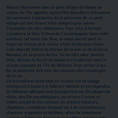
Maeva ! Bienvenue dans le petit village de Faanui au
centre de l’île appelée aujourd’hui Bora Bora. Découvrez
les aventures trépidantes de la princesse de ce petit
village qui doit braver mille dangers pour sauver
l’ensemble des îles tahitiennes. Pour cela, il lui faut
convaincre le dieu Ta’Aroa de l’accompagner dans cette
aventure car seule Oar Moa, sa rame sacrée peut se
frayer un chemin pour arriver à leur destination finale.
Leur objectif, libérer la déesse de la mer et de la terre,
Namaka, de sa prison de feu. Sa terrible sœur jumelle
Pélé, déesse du feu et du tonnerre l’a enfermé sous le
volcan rugissant de l’île de Mehetia. Pour arriver à ses
fin, la princesse doit user des pouvoirs des coquillages
de la vie.
Ce merveilleux show haut en couleur est un voyage
intemporel à travers le folklore tahitien et ses légendes.
De fabuleux tableaux vous transportent sur des plages de
rêves, des îles paradisiaques, sur et sous l’océan et
même aux pieds des volcans. 14 artistes danseurs,
chanteurs, comédiens donnent vie à de merveilleuses
chansons originales et inédites, vêtus de somptueux
costumes fabriqués dans la pure tradition polynésienne.