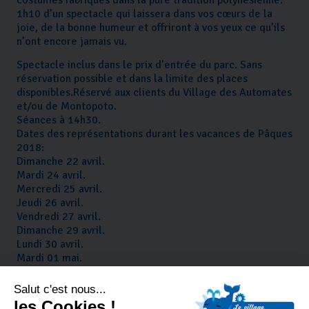
1h10 d’un spectacle qui laissera dans vos cœurs de la
joie, de la bonne humeur et offriront à vos yeux ce qu’ils
n’ont encore jamais vu.
Spectacle inclus dans le prix d’entrée du parc. Sans
réservation possible et dans la limite des places
disponibles.Réservé aux clients du Village des Automates
et/ou de Montopoto.
Séances à 14h30.
Dates des représentations durant les vacances de Pâques
2018:
Dimanche 22 avril.
Mardi 24 avril.
Mercredi 25 avril.
Jeudi 26 avril.
Vendredi 27 avril.
Dimanche 29 avril.
Lundi 30 avril.
Mardi 01 mai.
Mercredi 02 mai.
Jeudi 03 mai.
Vendredi 04 mai.