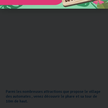
Parmi les nombreuses attractions que propose le village
des automates , venez découvrir le phare et sa tour de
10m de haut.