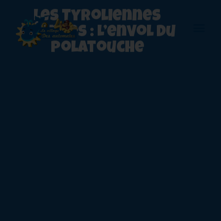
Les Tyroliennes
géantes : L’envol du
polatouche