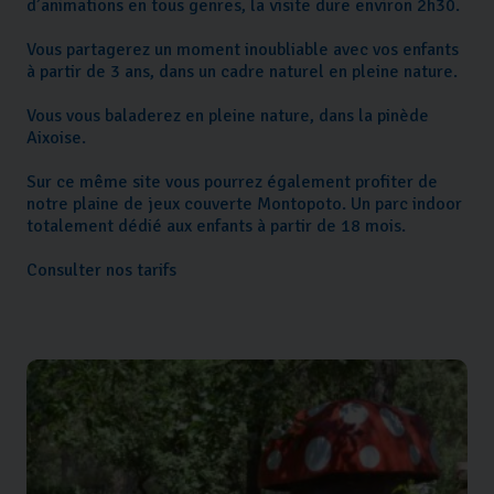
d’animations en tous genres, la visite dure environ 2h30.
Vous partagerez un moment inoubliable avec vos enfants
à partir de 3 ans, dans un cadre naturel en pleine nature.
Vous vous baladerez en pleine nature, dans la pinède
Aixoise.
Sur ce même site vous pourrez également profiter de
notre plaine de jeux couverte Montopoto. Un parc indoor
totalement dédié aux enfants à partir de 18 mois.
Consulter nos tarifs