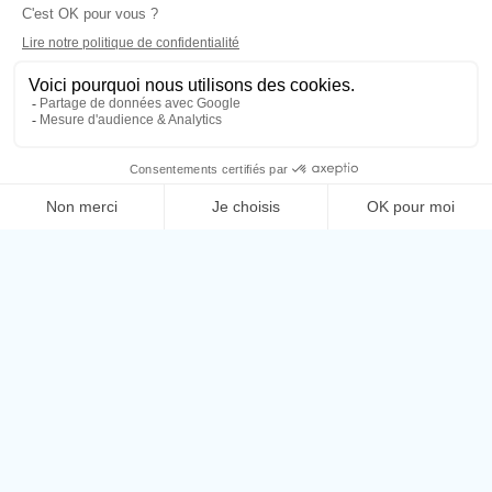
BILLETTERIE
Rejoignez notre newsletter !
Bons plans et nouveautés en un clic
Adresse Email*
Nom*
J'accepte de recevoir vos e-mails et confirme
avoir pris connaissance de votre politique de
confidentialité et mentions légales. Vous pouvez
vous désinscrire à tout moment en cliquant sur le